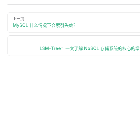
# 步骤 3: 分布式数据处理
# ----------------------------
上一页
# 从分布式存储读取数据 ( 此处模拟本地文件 )
MySQL 什么情况下会索引失效？
ddf 
=
 dd
.
read_csv 
(
 "
./data/transactions_*.csv
"
)
# 过滤异常交易 ( 惰性操作 )
LSM-Tree：一文了解 NoSQL 存储系统的核心的
ddf_filtered 
=
 ddf 
[
ddf
[
"
amount
"
]
>
 0
]
# 计算每个用户的总金额
result 
=
 ddf_filtered
.
groupby 
(
 "
user
"
)
[
"
amount
# ----------------------------
# 步骤 4: 触发计算并持久化
# ----------------------------
# 将过滤后的数据缓存在集群内存中 ( 加速后续操作 )
ddf_filtered 
=
 client
.
persist 
(
 ddf_filtered 
)
 #
# 计算最终结果并保存到分布式存储 ( 此处模拟输出到本地 CS
result 
=
 result
.
compute 
(
)
 # 触发计算