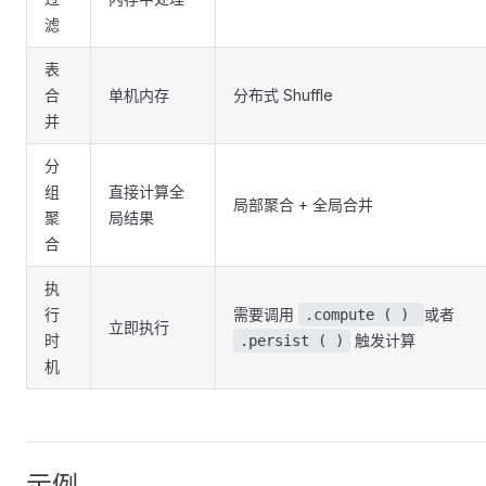
滤
表
合
单机内存
分布式 Shuffle
并
分
组
直接计算全
局部聚合 + 全局合并
聚
局结果
合
执
行
需要调用
或者
.compute ( )
立即执行
时
触发计算
.persist ( )
机
示例