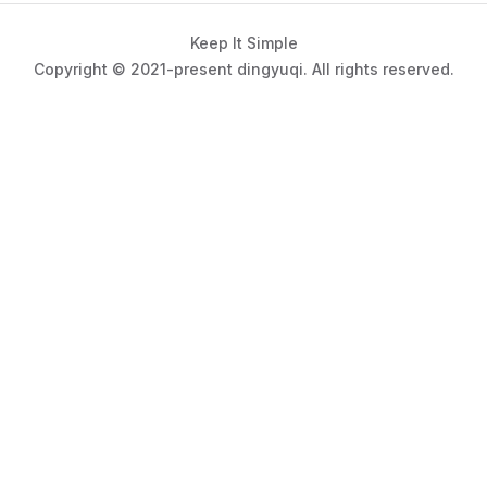
result
.
to_csv 
(
 "
./output/user_total_amounts.csv
"
Keep It Simple
# 关闭集群 ( 实际生产环境通常长期运行 )
Copyright © 2021-present dingyuqi. All rights reserved.
client
.
close 
(
)
cluster
.
close 
(
)