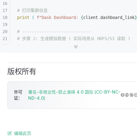
# 打印集群信息
print
(
 f
"Dask Dashboard: 
{
client
.
dashboard_link
}
# ----------------------------
# 步骤 2: 生成模拟数据 ( 实际场景从 HDFS/S3 读取 )
# ----------------------------
def
 generate_data
(
)
 :
# 创建分布式 CSV 文件 ( 模拟 10 个分块 )
for
 i 
in
 range
(
 10
)
 :
版权所有
users 
=
 np
.
random
.
choice 
(
[
f
"user_
{
x
}
"
 f
amounts 
=
 np
.
round 
(
 np
.
random
.
normal 
(
 1
amounts 
=
 np
.
where 
(
 amounts 
<
 0
,
0
,
 amoun
许可
署名-非商业性-禁止演绎 4.0 国际 (CC-BY-NC-
证：
ND-4.0)
df 
=
 pd
.
DataFrame 
(
{
"
user
"
:
 users
,
 "
amou
df
.
to_csv 
(
 f
"./data/transactions_
{
i
}
.csv
generate_data 
(
)
 # 生成测试数据
编辑此页
# ----------------------------