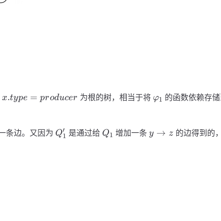
x.type=producer
\varphi_1
.
=
以
为根的树，相当于将
的函数依赖存储
x
t
y
p
e
p
r
o
d
u
cer
φ
1
Q_1'
Q_1
y\rightarrow
′
→
一条边。又因为
是通过给
增加一条
的边得到的
Q
Q
y
z
1
1
z