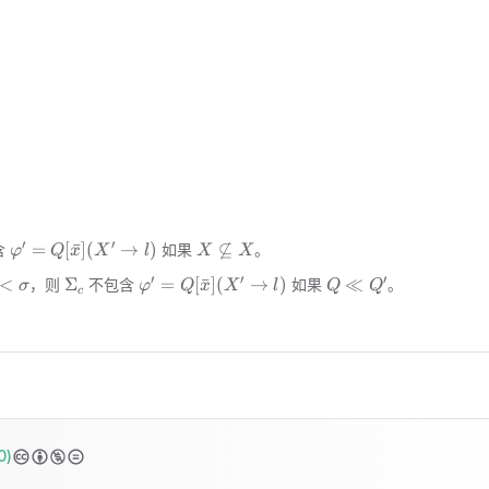
′
′
_c
\varphi'=Q[\bar{x}]
X\not
=
[
ˉ
]
(
→
)

⊆
含
如果
。
φ
Q
x
X
l
X
X
( X'\rightarrow l )
\subseteq
′
′
′
\Sigma_c
\varphi'=Q[\bar{x}]
Q\ll
<
Σ
=
[
ˉ
]
(
→
)
≪
，则
不包含
如果
。
σ
φ
Q
x
X
l
Q
Q
X
c
( X'\rightarrow l )
Q'
0)