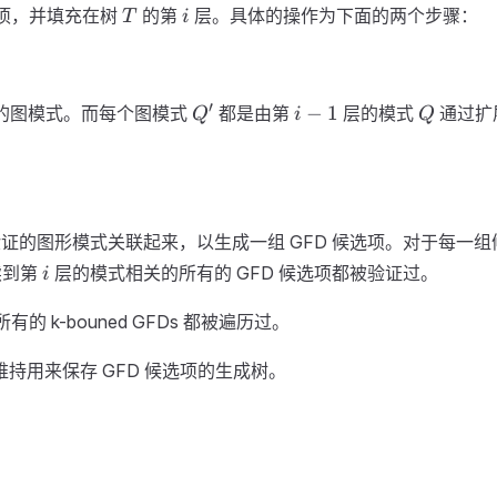
T
i
候选项，并填充在树
的第
层。具体的操作为下面的两个步骤：
T
i
Q'
i-
Q
′
−
1
的图模式。而每个图模式
都是由第
层的模式
通过扩
Q
i
Q
1
证的图形模式关联起来，以生成一组 GFD 候选项。对于每一组候
i
续到第
层的模式相关的所有的 GFD 候选项都被验证过。
i
 k-bouned GFDs 都被遍历过。
持用来保存 GFD 候选项的生成树。