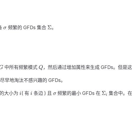
\sigma
\Sigma
Σ
备
频繁的 GFDs 集合
。
σ
G
Q
中所有频繁模式
，然后通过增加属性来生成 GFDs。但是这种枚举
G
Q
尽早地淘汰不感兴趣的 GFDs。
i
i
\sigma
\Sigma_i
Σ
有的大小为
( 有
条边 ) 且
频繁的最小 GFDs 在
集合中。在
i
i
σ
i