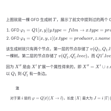
T
上图就是一棵 GFD 生成树
，展示了前文中提到过的两个 
T
\varphi_1=
=
1
[
,
]
(
.
=
→
.
=
GFD
φ
Q
x
y
y
t
y
p
e
f
i
l
m
x
t
y
p
e
p
r
1
Q1 [x,y] (
′
\varphi_4= Q'1
=
1
[
,
,
]
(
.
=
,
.
GFD
φ
Q
x
y
z
x
t
y
p
e
p
r
o
d
u
cer
z
nam
e
4
y.type =
[x,y,z] ( {x.type
film
v (
(
,
.
该生成树就只有两个节点，第一层的节点存储了
=
v
Q
Q
l
1
1
\rightarrow
Q_1,Q_1.l
producer,z.name
v (
Q1'.lve
′
′
′
(
,
.
)
1
.
一棵树。第二层的节点存储了
，而
v
Q
Q
l
v
ec
Q
l
v
e
1
1
x.type
)
=Academy \
Q_1',Q_1'.lvec
=producer
X''
X'
X''=X'\cup
′′
′
′′
′
best \ picture}
)
=
∪
.
因为
是由
扩展一个属性得来的，即
X
X
X
X
z
)
{z.name=Ac
\rightarrow
Q_1
Q_1'
′
以
到
有一条边。
Q
Q
1
1
best\ picture
y.type = film )
注
i
\varphi=Q[\bar{x}]
\left|X\right|
J=i
=
[
ˉ
]
(
→
)
∣
∣
=
∣
Γ
∣
对于第
层的
，长度
最大为
i
φ
Q
x
X
l
X
J
i
( X \rightarrow l )
\left|\G
(