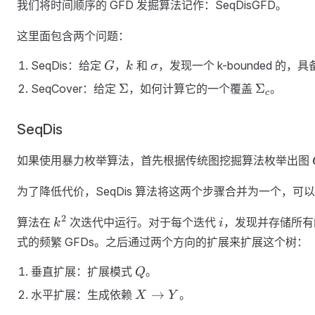
我们将时间顺序的 GFD 发掘算法记作：SeqDisGFD。
这里面包含两个问题：
G
k
\sigma
SeqDis：给定
，
和
，发现一个 k-bounded 的，具
G
k
σ
\Sigma
\Sigma_c
Σ
Σ
SeqCover：给定
，如何计算它的一个覆盖
。
c
SeqDis
如果使用暴力枚举算法，首先根据传统图挖掘算法枚举出图
为了降低代价，SeqDis 算法将这两个步骤合并为一个，可以
k^2
i
2
算法在
次迭代中运行。对于每个迭代
，发现并存储所
k
i
式的频繁 GFDs。之后通过两个方向的扩展来扩展这个树：
Q
垂直扩展：扩展模式
。
Q
X
→
水平扩展：生成依赖
。
X
Y
\rightarrow