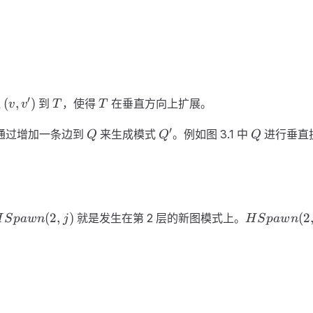
(
T
T
′
(
,
)
边
到
，使得
在垂直方向上扩展。
v
v
T
T
v,
Q
Q'
Q
′
v'
通过增加一条边到
来生成模式
。例如图 3.1 中
进行垂直
Q
Q
Q
)
HSpawn
HSpawn
(
2
,
)
(
2
就是发生在第 2 层的新图模式上。
H
S
p
a
w
n
j
H
S
p
a
w
n
 2,j )
( 2,2 )