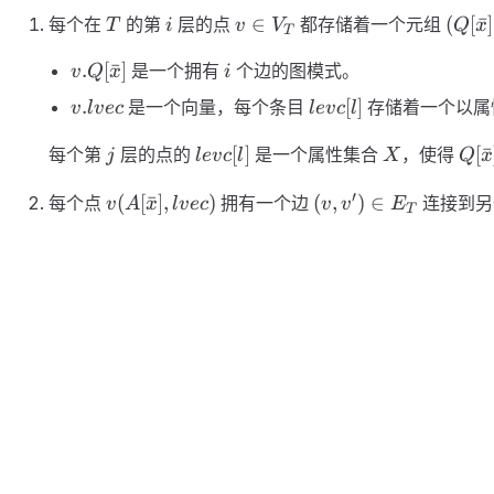
T
i
v
(
E_T
∈
(
[
ˉ
]
每个在
的第
层的点
都存储着一个元组
T
i
v
V
Q
x
T
\in
Q[\b
)
v.Q[\bar{x}]
i
.
[
ˉ
]
是一个拥有
个边的图模式。
V_T
lvec )
v
Q
x
i
v.lvec
levc
.
[
]
是一个向量，每个条目
存储着一个以
v
l
v
ec
l
e
v
c
l
[l]
j
levc
X
Q[\
[
]
[
ˉ
每个第
层的点的
是一个属性集合
，使得
j
l
e
v
c
l
X
Q
x
[l]
( X
v (
( v,
′
\ri
(
[
ˉ
]
,
)
(
,
)
∈
每个点
拥有一个边
连接到另
v
A
x
l
v
ec
v
v
E
T
A[\bar{x}],
v' )
l )
lvec )
\in
E_T