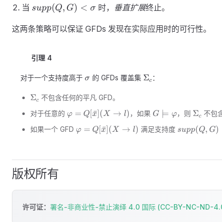
Q[\bar{x}]
supp (
(
,
)
<
当
时，
垂直扩展
终止。
s
u
pp
Q
G
σ
( X
Q,G )
\rightarrow
这两条策略可以保证 GFDs 发现在实际应用时的可行性。
<
l )
\sigma
引理 4
\sigma
\Sigma_c
Σ
对于一个支持度高于
的 GFDs 覆盖集
：
σ
c
\Sigma_c
Σ
不包含任何的平凡 GFD。
c
\varphi
G\models
\Sigma
=
[
ˉ
]
(
→
)
⊨
Σ
对于任意的
，如果
，则
不包
φ
Q
x
X
l
G
φ
c
=Q[\bar{x}]
\varphi
\varphi
supp (
=
[
ˉ
]
(
→
)
(
,
)
如果一个 GFD
满足支持度
φ
Q
x
X
l
s
u
pp
Q
G
( X
=Q[\bar{x}]
Q,G )
\rightarrow
( X
<\sigma
l )
\rightarrow
l )
版权所有
许可证：
署名-非商业性-禁止演绎 4.0 国际 (CC-BY-NC-ND-4.