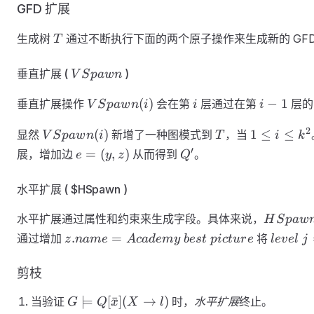
\left|\G
GFD 扩展
+ 1 )
T
生成树
通过不断执行下面的两个原子操作来生成新的 GFD
T
VSpawn
垂直扩展 (
)
V
S
p
a
w
n
VSpawn
i
i-
(
)
−
1
垂直扩展操作
会在第
层通过在第
层
V
S
p
a
w
n
i
i
i
( i )
1
VSpawn
T
1
2
(
)
1
≤
≤
显然
新增了一种图模式到
，当
V
S
p
a
w
n
i
T
i
k
( i )
\le
e=
Q'
′
=
(
,
)
展，增加边
从而得到
。
e
y
z
Q
i
(
\le
y,z
水平扩展 ( $HSpawn )
k^2
)
HSpawn
水平扩展通过属性和约束来生成字段。具体来说，
H
S
p
a
w
( i,j )
z.name=Academy\
level
.
=
通过增加
将
z
nam
e
A
c
a
d
e
m
y
b
es
t
p
i
c
t
u
r
e
l
e
v
e
l
j
best\ picture
\
j=1
剪枝
G\models
⊨
[
ˉ
]
(
→
)
当验证
时，
水平扩展
终止。
G
Q
x
X
l