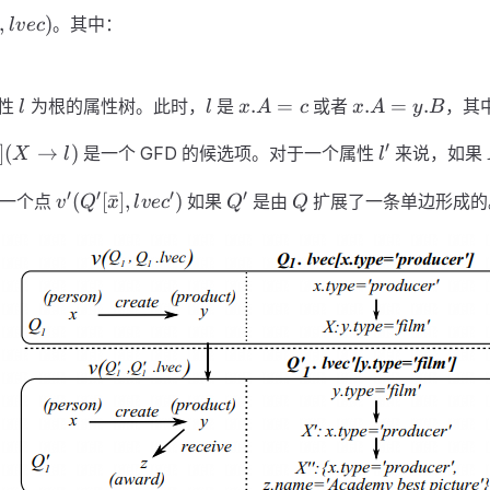
,
)
。其中：
l
v
ec
ar{x}],
l
l
x.A=c
x.A=y.B
.
=
.
=
.
属性
为根的属性树。此时，
是
或者
，其
l
l
x
A
c
x
A
y
B
bar{x}]
l'
′
]
(
→
)
是一个 GFD 的候选项。对于一个属性
来说，如果
X
l
l
v' (
Q'
Q
′
′
′
′
ghtarrow
(
[
ˉ
]
,
)
一个点
如果
是由
扩展了一条单边形成的
v
Q
x
l
v
e
c
Q
Q
Q'[\bar{x}],
lvec' )