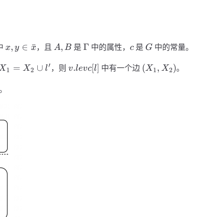
x,y \in
A,B
\Gamma
c
G
,
∈
ˉ
,
Γ
中
，且
是
中的属性，
是
中的常量。
x
y
x
A
B
c
G
\bar{x}
X_1
v.levc
(
′
=
∪
.
[
]
(
,
)
，则
中有一个边
。
X
X
l
v
l
e
v
c
l
X
X
1
2
1
2
=X_2
[l]
X_1,
\cup
X_2
。
{l'}
)