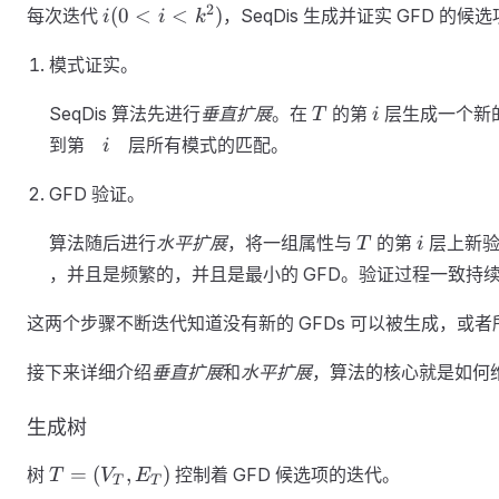
i (
2
(
0
<
<
)
每次迭代
，SeqDis 生成并证实 GFD 的
Y
i
i
k
0<i<k^2
)
模式证实。
T
i
SeqDis 算法先进行
垂直扩展
。在
的第
层生成一个新
T
i
i
到第
层所有模式的匹配。
i
GFD 验证。
T
i
算法随后进行
水平扩展
，将一组属性与
的第
层上新验
T
i
，并且是频繁的，并且是最小的 GFD。验证过程一致持
这两个步骤不断迭代知道没有新的 GFDs 可以被生成，或者所有的
接下来详细介绍
垂直扩展
和
水平扩展
，算法的核心就是如何维
生成树
T= (
=
(
,
)
树
控制着 GFD 候选项的迭代。
T
V
E
T
T
V_T,