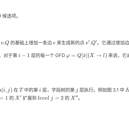
amma\right|
 候选项。
v.Q
e
v'.Q'
′
′
.
.
的
的基础上增加一条边
来生成新的点
。它通过增加
v
Q
e
v
Q
i-
\varphi
−
1
=
[
ˉ
]
(
→
)
。对于第
层的每一个 GFD
来说，它
i
φ
Q
x
X
l
1
=Q[\bar{x}]
( X
\rightarrow l
)
T
i
j
(
,
)
在
中的第
层，字段树的第
层执行。例如图 3.1 中
n
i
j
T
i
j
(
X'
level
X''
′
′′
=
1
=
2
的
扩展到
的
。
X
l
e
v
e
l
j
X
\
j=2