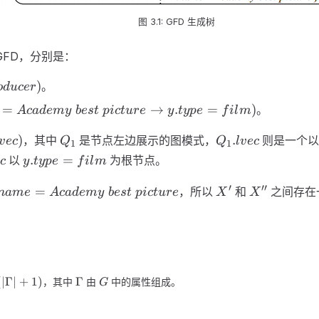
图 3.1: GFD 生成树
GFD，分别是：
)
。
o
d
u
cer
=
→
.
=
)
。
A
c
a
d
e
m
y
b
es
t
p
i
c
t
u
r
e
y
t
y
p
e
f
i
l
m
Q_1
Q_1.lvec
)
.
，其中
是节点左边展示的图模式，
则是一个
v
ec
Q
Q
l
v
ec
1
1
vec
c
y.type=film
.
=
以
为根节点。
c
y
t
y
p
e
f
i
l
m
X'
X''
′
′′
=
，所以
和
之间存在
nam
e
A
c
a
d
e
m
y
b
es
t
p
i
c
t
u
r
e
X
X
ademy\
}
\Gamma
G
(
∣
Γ
∣
+
1
)
Γ
，其中
由
中的属性组成。
G
amma\right|