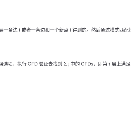
展一条边 ( 或者一条边和一个新点 ) 得到的。然后通过模式匹配
\Sigma_i
i
Σ
选项，执行 GFD 验证去找到
中的 GFDs，即第
层上满
i
i