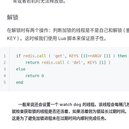
常或者宕机时无法释放锁。
解锁
在解锁时有两个操作：判断加锁的线程是不是自己和解锁 ( 
KEY ) 。这时候我们使用 Lua 脚本来保证原子性。
if
 redis
.
call
(
"
get
"
, 
KEYS
[
1
]
==
ARGV
[
1
]
)
then
return
 redis
.
call
(
"
del
"
, 
KEYS
[
1
]
)
else
return
 0
end
一般来说还会设置一个 watch dog 的线程。该线程会每隔几
就检查获取锁的线程是否还活着，如果活着则为锁延长过期时间。
这是为了避免加锁进程未在过期时间内顺利完成任务。