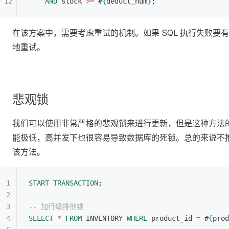
AND
 stock 
>
=
 #
{
deduct_num
}
;
在该方案中，需要考虑重试的机制。如果 SQL 执行失败要
地重试。
悲观锁
我们可以使用非常严格的悲观锁来进行更新，但是这种方法
能极低，高并发下也很容易导致数据库的死锁。总的来说不
该方法。
START TRANSACTION
;
-- 加行级排他锁
SELECT
 *
 FROM
 INVENTORY 
WHERE
 product_id 
=
 #
{
prod