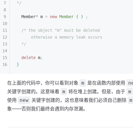
*/
Member
*
 m 
=
 new
 Member
(
)
 ;
/* the object "m" must be deleted
otherwise a memory leak occurs
*/
delete
 m
;
}
在上面的代码中，你可以看到对象
是在函数内部使用
m
n
关键字创建的。这意味着
将在堆上创建。但是，由于
m
m
使用
关键字创建的，这也意味着我们必须自己删除
new
m
象——否则我们最终会遇到内存泄漏。