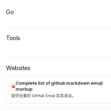
Go
Tools
Websites
Complete list of github markdown emoji
markup
提供全量的 GitHub Emoji 及其语法。