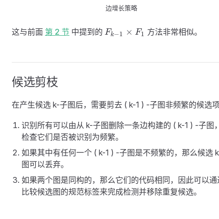
边增长策略
F_{k-
×
这与前面
第 2 节
中提到的
方法非常相似。
F
F
−
1
1
k
1}
\times
F_{1}
候选剪枝
在产生候选 k-子图后，需要剪去 ( k-1 ) -子图非频繁的候选
识别所有可以由从 k-子图删除一条边构建的 ( k-1 ) -子图
检查它们是否被识别为频繁。
如果其中有任何一个 ( k-1 ) -子图是不频繁的，那么候选 k
图可以丢弃。
如果两个图是同构的，那么它们的代码相同，因此可以通
比较候选图的规范标签来完成检测并移除重复候选。