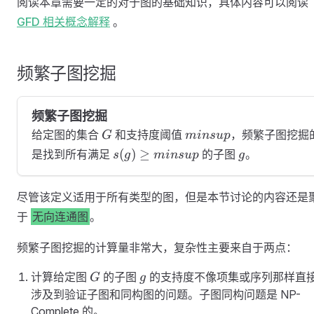
阅读本章需要一定的对于图的基础知识，具体内容可以阅读
GFD 相关概念解释
。
频繁子图挖掘
频繁子图挖掘
G
minsup
给定图的集合
和支持度阈值
，频繁子图挖掘
G
min
s
u
p
s ( g )
g
(
)
≥
是找到所有满足
的子图
。
s
g
min
s
u
p
g
\geq
minsup
尽管该定义适用于所有类型的图，但是本节讨论的内容还是
于
无向连通图
。
频繁子图挖掘的计算量非常大，复杂性主要来自于两点：
G
g
计算给定图
的子图
的支持度不像项集或序列那样直
G
g
涉及到验证子图和同构图的问题。子图同构问题是 NP-
Complete 的。