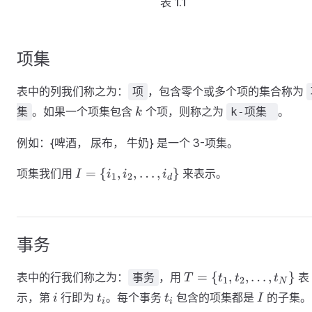
表 1.1
项集
表中的列我们称之为：
，包含零个或多个项的集合称为
项
k
。如果一个项集包含
个项，则称之为
。
集
k-项集
k
例如：{啤酒， 尿布， 牛奶} 是一个 3-项集。
I = \
=
{
,
,
…
,
}
项集我们用
来表示。
I
i
i
i
1
2
d
{i_1,
i_2,
\dots,
i_d\}
事务
T = \
=
{
,
,
…
,
}
表中的行我们称之为：
，用
表
事务
T
t
t
t
1
2
N
{t_1,
i
t_i
t_i
I
示，第
行即为
。每个事务
包含的项集都是
的子集。
i
t
t
I
i
i
t_2,