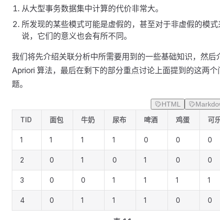
从大型事务数据集中计算的代价非常大。
所发现的某些模式可能是虚假的，甚至对于非虚假的模式
说，它们的意义也会有所不同。
我们将先介绍关联分析中所需要用到的一些基础知识，然后
Apriori 算法，最后在剩下的部分重点讨论上面提到的这两个
题。
HTML
Markdo
TID
面包
牛奶
尿布
啤酒
鸡蛋
可
1
1
1
1
0
0
0
2
0
1
0
1
0
0
3
0
0
1
1
1
1
4
0
1
1
1
0
0