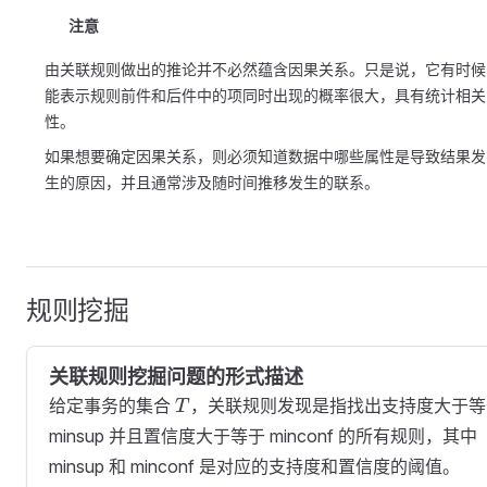
0.5
注意
由关联规则做出的推论并不必然蕴含因果关系。只是说，它有时候
能表示规则前件和后件中的项同时出现的概率很大，具有统计相关
性。
如果想要确定因果关系，则必须知道数据中哪些属性是导致结果发
生的原因，并且通常涉及随时间推移发生的联系。
规则挖掘
关联规则挖掘问题的形式描述
T
给定事务的集合
，关联规则发现是指找出支持度大于等
T
minsup 并且置信度大于等于 minconf 的所有规则，其中
minsup 和 minconf 是对应的支持度和置信度的阈值。