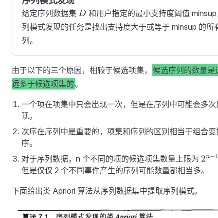
序列模式发现
D
给定序列数据集
和用户指定的最小支持度阈值 minsu
D
列模式发现的任务是找出支持度大于或等于 minsup 的所
列。
由于以下的三个原因，相较于候选项集，
候选序列的数量是
远多于候选项集的
。
一个项在项集中只会出现一次，但是在序列中可能会多次
现。
次序在序列中是重要的，项集和序列的区别相当于组合变
序。
−
2^{
n
2
对于序列数据，n 个不同的项的候选项集数量上限为
1}
但是仅仅 2 个不同事件产生的序列可能数量都相当多。
下面给出类 Apriori 算法从序列数据集中提取序列模式。