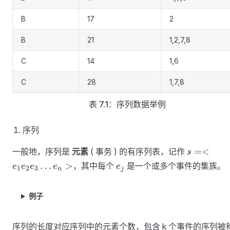
B
17
2
B
21
1,2,7,8
C
14
1,6
C
28
1,7,8
表 7.1：序列数据举例
序列
s =
=<
一般地，序列是
元素
( 事务 ) 的有序列表，记作
s
<e_1e_2e
e_j
…
>
，其中每个
是一个或多个事件的集族。
e
e
e
e
e
1
2
3
n
j
e_n>
例子
序列的长度对应序列中的元素个数，包含 k 个事件的序列被