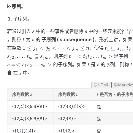
k-序列
。
子序列。
s
s
若通过删去
中的一些事件或者删除
中的一些元素能推导
s
s
t
s
，则称
为
的
子序列 ( subsequence )
。形式上讲，如果
t
s
1 \le
t_1
1
≤
<
<
⋯
<
≤
⊆
,
在整数
，使得
j
j
j
n
t
s
t
1
2
1
1
2
m
j
j_1<j_2<\dots
\subseteq
t=
s
,
…
,
⊆
=<
…
>
，则序列
是序列
s
t
s
t
t
t
t
2
1
2
j
m
j
m
m
<j_m \le n
s_{j1},
<t_1t_2\dots
<
t
s
t
=<
…
>
的子序列。如果
是
的序列，则称
s
s
s
s
t
s
t
1
2
n
t_2
t_m>
s
s
含
在
中。
s
\subseteq
s_{j2},
HTML
Markdo
\dots ,
s
t
t
s
t_m
序列数据
序列数据
是否为
的子序
s
t
t
s
\subseteq
<{2,4}{3,5,6}{8}>
<{2}{3,6}{8}>
是
s_{jm}
<{2,4}{3,5,6}{8}>
<{2}{8}>
是
<{1,2}{3,4}>
<{1}{2}>
否