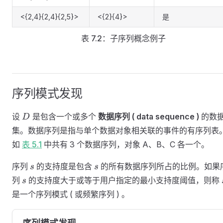
<{2,4}{2,4}{2,5}>
<{2}{4}>
是
表 7.2：子序列概念例子
序列模式发现
D
设
是包含一个或多个
数据序列 ( data sequence )
的数
D
集。数据序列是指与单个数据对象相关联的事件的有序列表
如
表 5.1
中共有 3 个数据序列，对象 A、B、C 各一个。
s
s
序列
的支持度是包含
的所有数据序列所占的比例。如果
s
s
s
列
的支持度大于或等于用户指定的最小支持度阈值，则称
s
是一个序列模式 ( 或频繁序列 ) 。