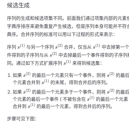
候选生成
序列的生成和候选项集不同。前面我们通过项集内部的元素
字典序排序来避免重复产生候选，但是序列本身可能并不符
典序。合并序列的标准可以用以下过程的形式来表示：
s^{(
s^{(
s^{(
(
1
)
(
2
)
(
1
)
序列
与另一个序列
合并，仅当从
中去掉第一
s
s
s
1 )}
2 )}
1 )}
s^{(
(
2
)
件得到的子序列与从
中去掉最后一个事件得到的子序列
s
2 )}
s^{(
(
1
)
同。通过如下方式扩展序列
来得到候选集：
s
1 )}
(
2
)
(
2
)
s^{(
s^{(
如果
的最后一个元素只有一个事件，则将
的最
s
s
2 )}
2 )}
(
1
)
s^{(
个元素合并到
的末尾，得到合并后的序列。
s
1 )}
(
2
)
(
2
)
s^{(
s^{(
如果
的最后一个元素多于一个事件，则将
的最
s
s
2 )}
2 )}
(
1
)
s^{(
个元素的最后一个事件 ( 不被包含在
的最后一个元素 
s
1 )}
(
1
)
s^{(
合并到
的最后一个元素，得到合并后的序列。
s
1 )}
步骤可见下图：